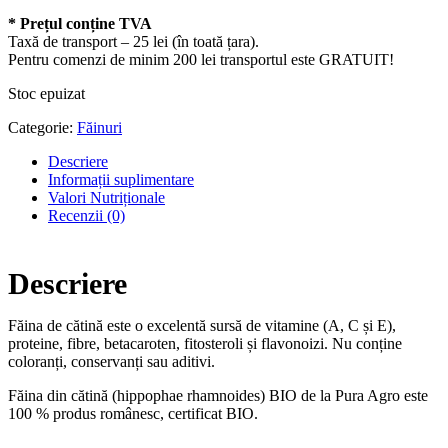
* Prețul conține TVA
Taxă de transport – 25 lei (în toată țara).
Pentru comenzi de minim 200 lei transportul este GRATUIT!
Stoc epuizat
Categorie:
Făinuri
Descriere
Informații suplimentare
Valori Nutriționale
Recenzii (0)
Descriere
Făina de cătină este o excelentă sursă de vitamine (A, C și E),
proteine, fibre, betacaroten, fitosteroli și flavonoizi. Nu conține
coloranți, conservanți sau aditivi.
Făina din cătină (hippophae rhamnoides) BIO de la Pura Agro este
100 % produs românesc, certificat BIO.