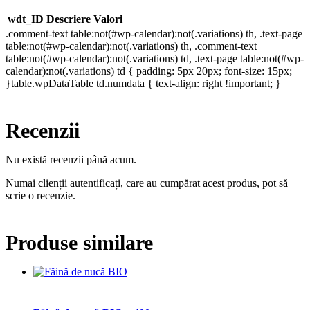
wdt_ID
Descriere
Valori
.comment-text table:not(#wp-calendar):not(.variations) th, .text-page
table:not(#wp-calendar):not(.variations) th, .comment-text
table:not(#wp-calendar):not(.variations) td, .text-page table:not(#wp-
calendar):not(.variations) td { padding: 5px 20px; font-size: 15px;
}table.wpDataTable td.numdata { text-align: right !important; }
Recenzii
Nu există recenzii până acum.
Numai clienții autentificați, care au cumpărat acest produs, pot să
scrie o recenzie.
Produse similare