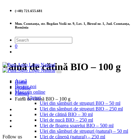
(+40) 721.655.681
Mun. Constanța, str. Bogdan Vodă nr. 9, Lot. 1, Biroul nr. 1, Jud. Constanța,
România
0
Faină de cătină BIO – 100 g
Acasă
Home
Despre noi
Produse
Magazin online
Făinuri
Uleiuri
Faină de cătină BIO – 100 g
Ulei din sâmburi de struguri BIO – 50 ml
Ulei din sâmburi de struguri BIO – 250 ml
Ulei de cătină BIO – 30 ml
Ulei de nucă BIO – 250 ml
Ulei de floarea soarelui BIO – 500 ml
Ulei din sâmburi de struguri (natural) – 50 ml
Follow us
Ulei de cânepă (natural) – 250 ml