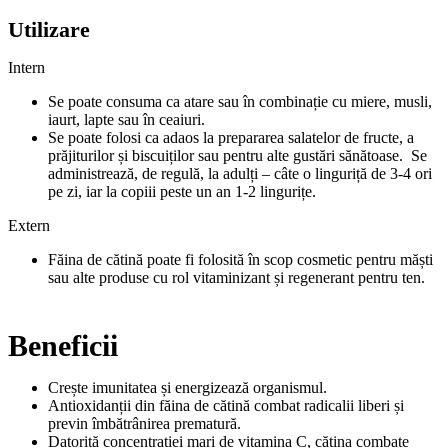
Utilizare
Intern
Se poate consuma ca atare sau în combinație cu miere, musli,
iaurt, lapte sau în ceaiuri.
Se poate folosi ca adaos la prepararea salatelor de fructe, a
prăjiturilor și biscuiților sau pentru alte gustări sănătoase. Se
administrează, de regulă, la adulți – câte o linguriță de 3-4 ori
pe zi, iar la copiii peste un an 1-2 lingurițe.
Extern
Făina de cătină poate fi folosită în scop cosmetic pentru măști
sau alte produse cu rol vitaminizant și regenerant pentru ten.
Beneficii
Crește imunitatea și energizează organismul.
Antioxidanții din făina de cătină combat radicalii liberi și
previn îmbătrânirea prematură.
Datorită concentrației mari de vitamina C, cătina combate