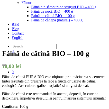
Făinuri
Făină din sâmburi de struguri BIO – 400 g
Făină de nucă BIO – 400 g
Faină de cătină BIO – 100 g
Făină de cânepă (natural) – 400 g
B2B
Blog
Contact
English
0
Faină de cătină BIO – 100 g
10,00
lei
0
Făina de cătină PURA BIO este obținuta prin măcinarea si cernerea
turtei rezultate din presarea la rece a fructelor uscate de cătină
ecologică. Are culoare galben-roșiatică și un gust delicat.
Făina de cătină este recomandată în anemii, depresii, în cure de
detoxifiere, împotriva stresului și pentru întărirea sistemului imunitar.
Cantitate:
100 g