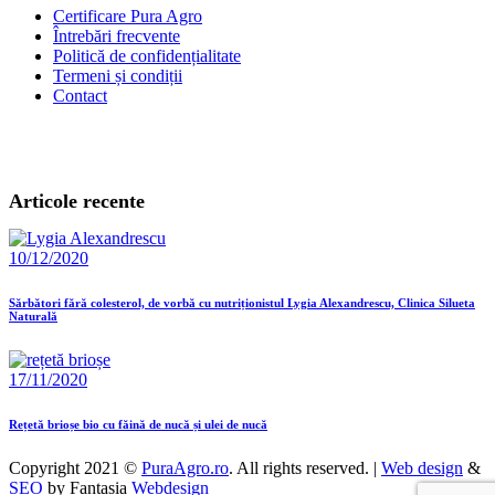
Certificare Pura Agro
Întrebări frecvente
Politică de confidențialitate
Termeni și condiții
Contact
Articole recente
10/12/2020
Sărbători fără colesterol, de vorbă cu nutriționistul Lygia Alexandrescu, Clinica Silueta
Naturală
17/11/2020
Rețetă brioșe bio cu făină de nucă și ulei de nucă
Copyright 2021 ©
PuraAgro.ro
. All rights reserved. |
Web design
&
SEO
by Fantasia
Webdesign