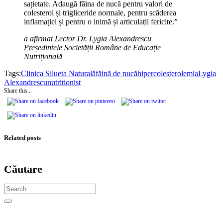
sațietate. Adaugă făina de nucă pentru valori de
colesterol și trigliceride normale, pentru scăderea
inflamației și pentru o inimă și articulații fericite.”
a afirmat Lector Dr. Lygia Alexandrescu
Președintele Societății Române de Educație
Nutrițională
Tags:
Clinica Silueta Naturală
făină de nucă
hipercolesterolemia
Lygia
Alexandrescu
nutritionist
Share this...
Related posts
Căutare