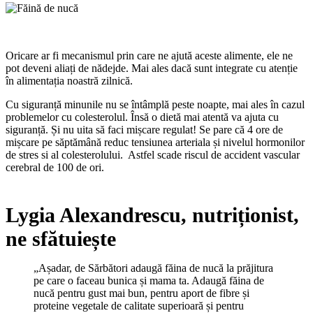
Oricare ar fi mecanismul prin care ne ajută aceste alimente, ele ne
pot deveni aliați de nădejde. Mai ales dacă sunt integrate cu atenție
în alimentația noastră zilnică.
Cu siguranță minunile nu se întâmplă peste noapte, mai ales în cazul
problemelor cu colesterolul. Însă o dietă mai atentă va ajuta cu
siguranță. Și nu uita să faci mișcare regulat! Se pare că 4 ore de
mișcare pe săptămână reduc tensiunea arteriala și nivelul hormonilor
de stres si al colesterolului. Astfel scade riscul de accident vascular
cerebral de 100 de ori.
Lygia Alexandrescu, nutriționist,
ne sfătuiește
„Așadar, de Sărbători adaugă făina de nucă la prăjitura
pe care o faceau bunica și mama ta. Adaugă făina de
nucă pentru gust mai bun, pentru aport de fibre și
proteine vegetale de calitate superioară și pentru