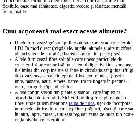
reducerii colesterolului. O tensiune arterială normală, artere mai
flexibile, oase mai sănătoase, digestie, vedere și sănătate mentală
îmbunătățite.
Cum acționează mai exact aceste alimente?
Unele furnizează grăsimi polinesaturate care scad colesterolul
LDL în mod direct (migdalele, nucile, alunele și alte nucifere,
uleiuri vegetale – rapiță, floarea soarelui, in, pește gras)
Altele furnizează fibre solubile care unesc particulele de
colesterol și precursorii săi în sistemul digestiv. De asemenea,
îi elimina din corp înainte să intre în circulația sanguină: (fulgi
de) ovăz, orz, cereale integrale. Plus leguminoase (fasole,
linte, mazăre, năut), vinete, bame, fructe bogate în pectină –
mere, struguri, căpșuni, citrice
Altele conțin steroli din plante și stanoli, care împiedică
absorbția colesterolului. Aici vorbim despre suplimente cu
fibre, unde putem menționa
făina de nucă
,
ușor de încorporat
în rețetele zilnice. În rețete de pâine, prăjituri, biscuiți, tarte sau
în iaurt, lapte, muesli, utilizată regulat, făina de nucă bio poate
regla nivelul colesterolului.