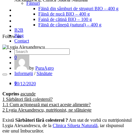
Făinuri
Făină din sâmburi de struguri BIO – 400 g
Făină de nucă BIO – 400 g
Faină de cătină BIO – 100 g
Făină de cânepă (natural) – 400 g
B2B
Blog
Follow us
Contact
0
by
PuraAgro
Informații
/
Sănătate
0
10/12/2020
Cuprins
ascunde
1
Sărbători fără colesterol?
1.1
Cum acționează mai exact aceste alimente?
2
Lygia Alexandrescu, nutriționist, ne sfătuiește
Există
Sărbători fără colesterol ?
Am stat de vorbă cu nutriționistul
Lygia Alexandrescu, de la
Clinica Silueta Naturală
, iar răspunsul
este unul îmbucurător.