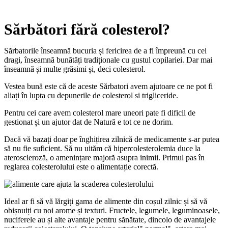
Sărbători fără colesterol?
Sărbatorile înseamnă bucuria și fericirea de a fi împreună cu cei
dragi, înseamnă bunătăți tradiționale cu gustul copilariei. Dar mai
înseamnă și multe grăsimi și, deci colesterol.
Vestea bună este că de aceste Sărbatori avem ajutoare ce ne pot fi
aliați în lupta cu depunerile de colesterol si trigliceride.
Pentru cei care avem colesterol mare uneori pate fi dificil de
gestionat și un ajutor dat de Natură e tot ce ne dorim.
Dacă vă bazați doar pe înghițirea zilnică de medicamente s-ar putea
să nu fie suficient. Să nu uităm că hipercolesterolemia duce la
ateroscleroză, o amenințare majoră asupra inimii. Primul pas în
reglarea colesterolului este o alimentație corectă.
Ideal ar fi să vă lărgiți gama de alimente din coșul zilnic și să vă
obișnuiți cu noi arome și texturi. Fructele, legumele, leguminoasele,
nuciferele au și alte avantaje pentru sănătate, dincolo de avantajele