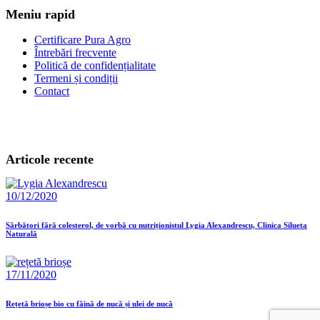
Meniu rapid
Certificare Pura Agro
Întrebări frecvente
Politică de confidențialitate
Termeni și condiții
Contact
Articole recente
10/12/2020
Sărbători fără colesterol, de vorbă cu nutriționistul Lygia Alexandrescu, Clinica Silueta
Naturală
17/11/2020
Rețetă brioșe bio cu făină de nucă și ulei de nucă