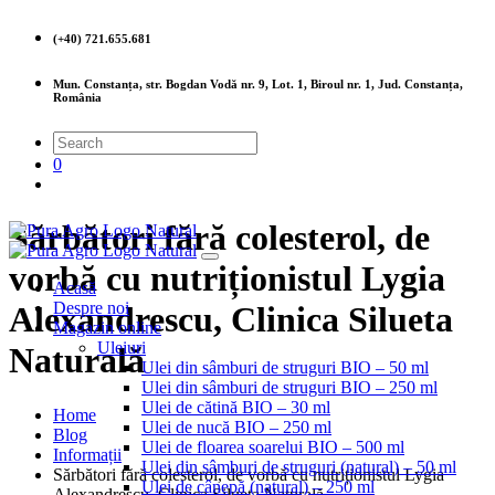
(+40) 721.655.681
Mun. Constanța, str. Bogdan Vodă nr. 9, Lot. 1, Biroul nr. 1, Jud. Constanța,
România
0
Sărbători fără colesterol, de
vorbă cu nutriționistul Lygia
Acasă
Despre noi
Alexandrescu, Clinica Silueta
Magazin online
Uleiuri
Naturală
Ulei din sâmburi de struguri BIO – 50 ml
Ulei din sâmburi de struguri BIO – 250 ml
Ulei de cătină BIO – 30 ml
Home
Ulei de nucă BIO – 250 ml
Blog
Ulei de floarea soarelui BIO – 500 ml
Informații
Ulei din sâmburi de struguri (natural) – 50 ml
Sărbători fără colesterol, de vorbă cu nutriționistul Lygia
Ulei de cânepă (natural) – 250 ml
Alexandrescu, Clinica Silueta Naturală